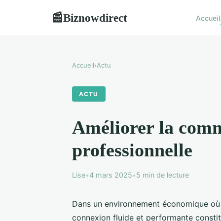
Biznowdirect
📰
Accueil
Accueil
›
Actu
ACTU
Améliorer la commu
professionnelle
Lise
•
4 mars 2025
•
5 min de lecture
Dans un environnement économique où la 
connexion fluide et performante constit