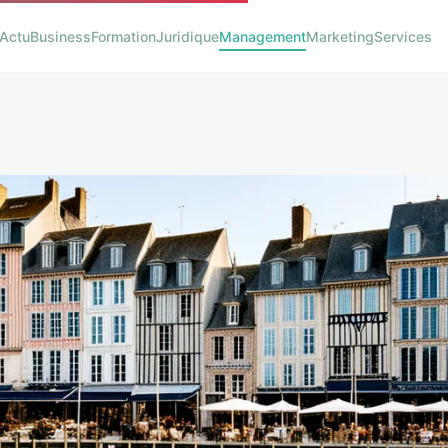
Actu
Business
Formation
Juridique
Management
Marketing
Services