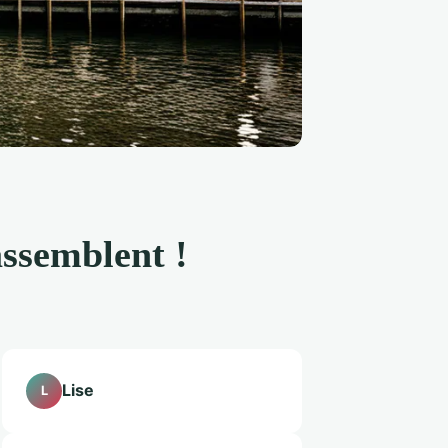
assemblent !
Lise
L