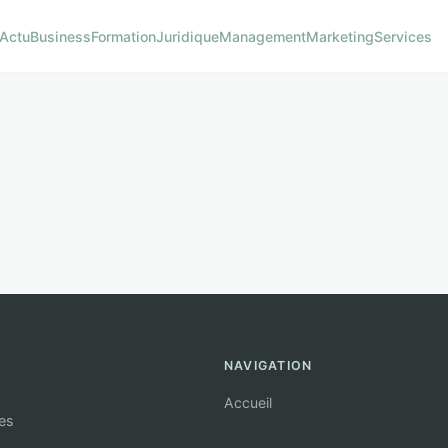
Actu
Business
Formation
Juridique
Management
Marketing
Services
NAVIGATION
Accueil
ses