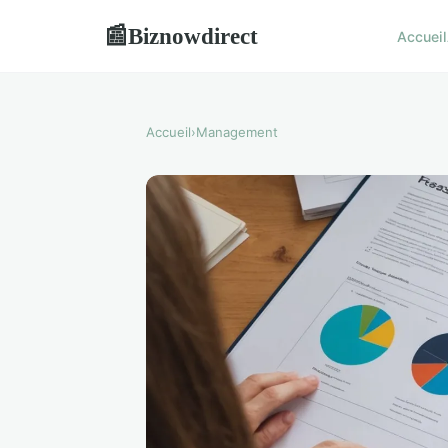
Biznowdirect
📰
Accueil
Accueil
›
Management