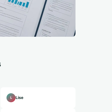
s
Lise
L