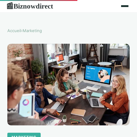
Biznowdirect
📰
Accueil
›
Marketing