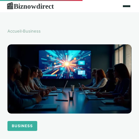
Biznowdirect
📰
Accueil
›
Business
BUSINESS