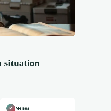
 situation
Meissa
M