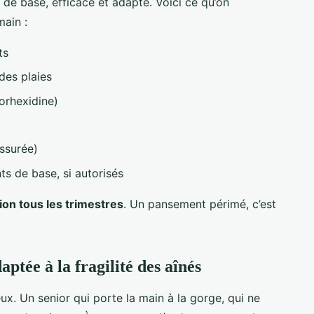
 de base, efficace et adapté. Voici ce qu’on
ain :
ts
des plaies
lorhexidine)
ssurée)
s de base, si autorisés
ion tous les trimestres
. Un pansement périmé, c’est
tée à la fragilité des aînés
ux. Un senior qui porte la main à la gorge, qui ne