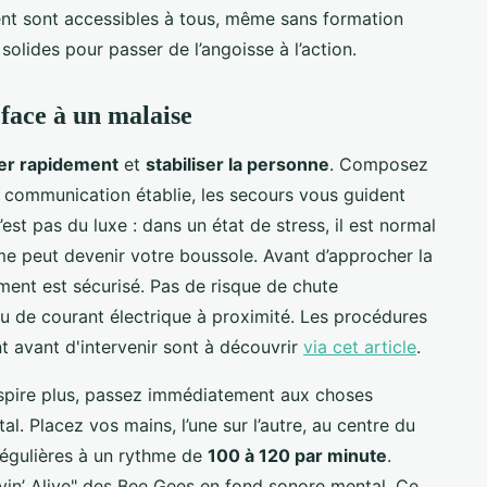
vent sont accessibles à tous, même sans formation
 solides pour passer de l’angoisse à l’action.
 face à un malaise
ter rapidement
et
stabiliser la personne
. Composez
 la communication établie, les secours vous guident
st pas du luxe : dans un état de stress, il est normal
alme peut devenir votre boussole. Avant d’approcher la
ment est sécurisé. Pas de risque de chute
u de courant électrique à proximité. Les procédures
t avant d'intervenir sont à découvrir
via cet article
.
respire plus, passez immédiatement aux choses
tal. Placez vos mains, l’une sur l’autre, au centre du
régulières à un rythme de
100 à 120 par minute
.
yin’ Alive" des Bee Gees en fond sonore mental. Ce