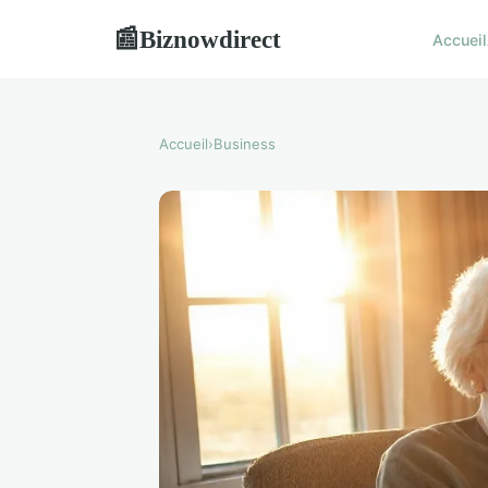
Biznowdirect
📰
Accueil
Accueil
›
Business