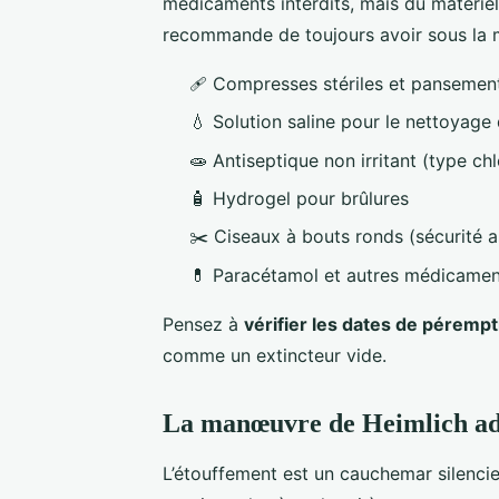
médicaments interdits, mais du matériel
recommande de toujours avoir sous la m
🩹 Compresses stériles et pansemen
💧 Solution saline pour le nettoyage 
🧫 Antiseptique non irritant (type ch
🧴 Hydrogel pour brûlures
✂️ Ciseaux à bouts ronds (sécurité a
💊 Paracétamol et autres médicament
Pensez à
vérifier les dates de pérempt
comme un extincteur vide.
La manœuvre de Heimlich adap
L’étouffement est un cauchemar silencie