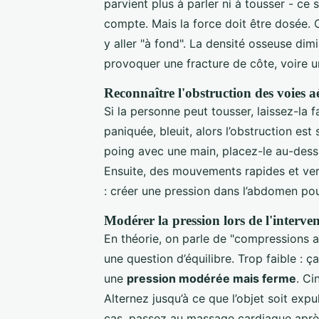
parvient plus à parler ni à tousser - c
compte. Mais la force doit être dosée. C
y aller "à fond". La densité osseuse di
provoquer une fracture de côte, voire u
Reconnaître l'obstruction des voies a
Si la personne peut tousser, laissez-la fa
paniquée, bleuit, alors l’obstruction es
poing avec une main, placez-le au-dessus
Ensuite, des mouvements rapides et ver
: créer une pression dans l’abdomen pour
Modérer la pression lors de l'interve
En théorie, on parle de "compressions a
une question d’équilibre. Trop faible : ç
une
pression modérée mais ferme
. Ci
Alternez jusqu’à ce que l’objet soit expu
cas, passez au massage cardiaque après