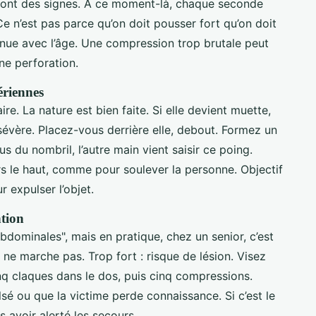
e sont des signes. À ce moment-là, chaque seconde
e n’est pas parce qu’on doit pousser fort qu’on doit
minue avec l’âge. Une compression trop brutale peut
ne perforation.
ériennes
ire. La nature est bien faite. Si elle devient muette,
t sévère. Placez-vous derrière elle, debout. Formez un
 du nombril, l’autre main vient saisir ce poing.
s le haut, comme pour soulever la personne. Objectif
 expulser l’objet.
ntion
bdominales", mais en pratique, chez un senior, c’est
a ne marche pas. Trop fort : risque de lésion. Visez
nq claques dans le dos, puis cinq compressions.
lsé ou que la victime perde connaissance. Si c’est le
 avoir alerté les secours.