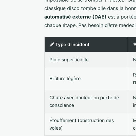
classique disco tombe pile dans la bonn
automatisé externe (DAE)
est à portée,
chaque étape. Pas besoin d’être médecin
🩹 Type d'incident

Plaie superficielle
N
R
Brûlure légère
l
Chute avec douleur ou perte de
N
conscience
i
Étouffement (obstruction des
M
voies)
c