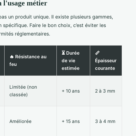
 l'usage métier
as un produit unique. Il existe plusieurs gammes,
spécifique. Faire le bon choix, c’est éviter les
ormités réglementaires.
⏳ Durée
📏
🔥 Résistance au
de vie
Épaisseur
feu
estimée
courante
Limitée (non
+ 10 ans
2 à 3 mm
classée)
Améliorée
+ 15 ans
3 à 4 mm