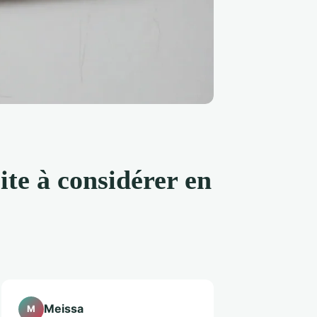
te à considérer en
Meissa
M