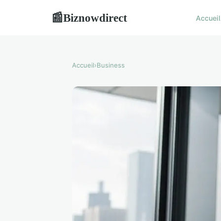
Biznowdirect
📰
Accueil
Accueil
›
Business