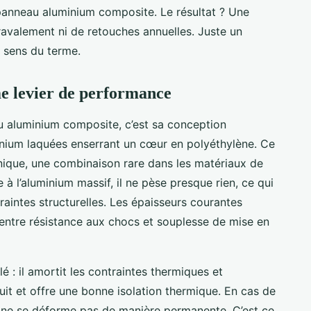
n panneau aluminium composite. Le résultat ? Une
ravalement ni de retouches annuelles. Juste un
s sens du terme.
e levier de performance
au aluminium composite, c’est sa conception
minium laquées enserrant un cœur en polyéthylène. Ce
anique, une combinaison rare dans les matériaux de
à l’aluminium massif, il ne pèse presque rien, ce qui
traintes structurelles. Les épaisseurs courantes
 entre résistance aux chocs et souplesse de mise en
é : il amortit les contraintes thermiques et
uit et offre une bonne isolation thermique. En cas de
au ne se déforme pas de manière permanente. C’est ce