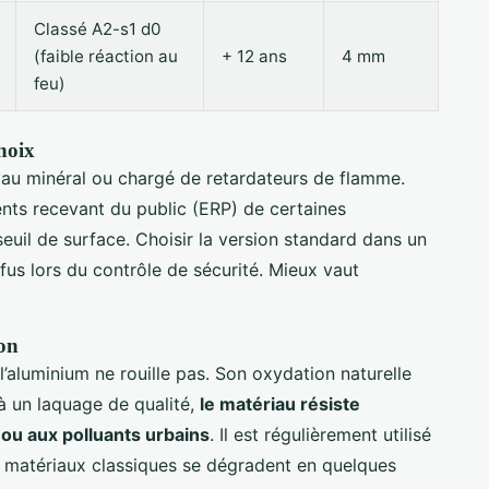
Classé A2-s1 d0
(faible réaction au
+ 12 ans
4 mm
feu)
hoix
yau minéral ou chargé de retardateurs de flamme.
ents recevant du public (ERP) de certaines
uil de surface. Choisir la version standard dans un
efus lors du contrôle de sécurité. Mieux vaut
ion
l’aluminium ne rouille pas. Son oxydation naturelle
à un laquage de qualité,
le matériau résiste
 ou aux polluants urbains
. Il est régulièrement utilisé
les matériaux classiques se dégradent en quelques