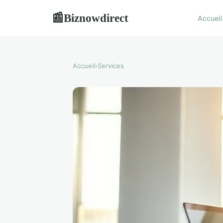
Biznowdirect
📰
Accueil
Accueil
›
Services