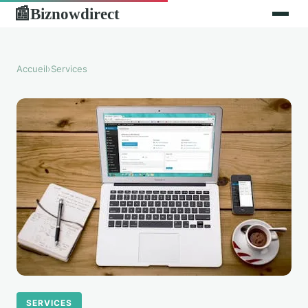
Biznowdirect
📰
Accueil
›
Services
SERVICES